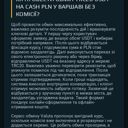
НА CASH PLN У ВАРШАВІ БЕЗ
КОМІСІЇ?
Щоб провести обмін максимально ефективно,
важливо розуміти послідовність дій і враховувати
ключові деталі. У першу чергу користувач
оформляє заявку, де вказує обсяг USDT і вибирає
потрібний напрямок. Після цього відбувається
фіксація курсу, і підсумкова сума в PLN стає
відомою заздалегідь. Далі виконується переказ зі
свого електронного рахунку або через біржу,
відправляючи USDT на вказану адресу в мережі
TRC20. Важливо уважно перевірити реквізити, щоб
уникнути помилок під час відправлення. Після
цього залишається дочекатися, поки транзакція
отримає підтвердження. Коли гроші надходять,
система виконує внутрішню конвертацію, і клієнт
отримує можливість забрати готівку. Зазвичай це
відбувається у зручному пункті в межах міста, де
заздалегідь узгоджена видача. Такий формат
поєднує онлайн-оформлення та офлайн-
отримання коштів.
Сервіс обміну Valuta пропонує вигідний курс,
оскільки комісія вже включена в розрахунки і не
додається окремо. Це робить обмін прозорим, а