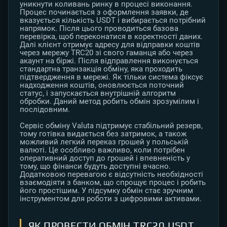
уникнути коливань ринку в процесі виконання.
Процес починається з оформлення заявки, де
вказується кількість USDT і вибирається потрібний
напрямок. Після цього проводиться базова
перевірка, щоб переконатися в коректності даних.
Далі клієнт отримує адресу для відправки коштів
через мережу TRC20 зі свого гаманця або через
акаунт на біржі. Після відправлення виконується
стандартна транзакція обміну, яка проходить
підтвердження в мережі. Як тільки система фіксує
надходження коштів, оновлюється поточний
статус, і запускається внутрішній алгоритм
обробки. Даний метод робить обмін зрозумілим і
послідовним.
Сервіс обміну Valuta підтримує стабільний резерв,
тому готівка видається без затримок, а також
можливий легкий переказ грошей у польській
валюті. Це особливо важливо, коли потрібен
оперативний доступ до грошей і впевненість у
тому, що фінанси будуть доступні вчасно.
Додатковою перевагою є відсутність необхідності
взаємодіяти з банком, що спрощує процес і робить
його простішим. У підсумку обмін стає зручним
інструментом для роботи з цифровими активами.
ЯК ПРОВЕСТИ ОБМІН TRC20 USDT