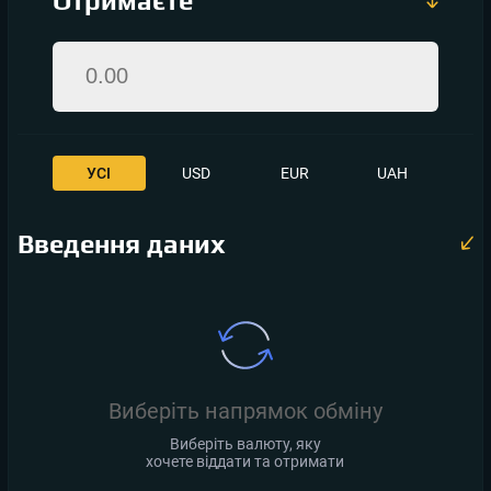
Отримаєте
УСІ
USD
EUR
UAH
Введення даних
Виберіть напрямок обміну
Виберіть валюту, яку
хочете віддати та отримати