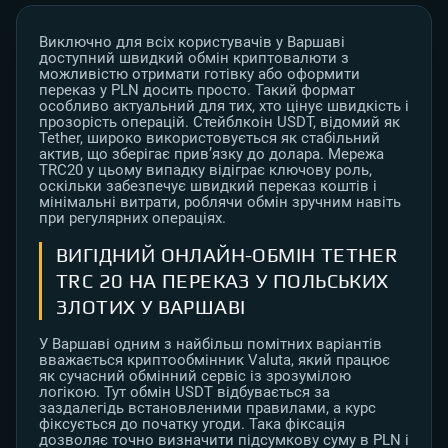
Виключно для всіх користувачів у Варшаві
доступний швидкий обмін криптовалюти з
можливістю отримати готівку або оформити
переказ у PLN досить просто. Такий формат
особливо актуальний для тих, хто цінує швидкість і
прозорість операцій. Стейблкоін USDT, відомий як
Tether, широко використовується як стабільний
актив, що зберігає прив’язку до долара. Мережа
TRC20 у цьому випадку відіграє ключову роль,
оскільки забезпечує швидкий переказ коштів і
мінімальні витрати, роблячи обмін зручним навіть
при регулярних операціях.
ВИГІДНИЙ ОНЛАЙН-ОБМІН TETHER
TRC 20 НА ПЕРЕКАЗ У ПОЛЬСЬКИХ
ЗЛОТИХ У ВАРШАВІ
У Варшаві одним з найбільш помітних варіантів
вважається криптообмінник Valuta, який працює
як сучасний обмінний сервіс із зрозумілою
логікою. Тут обмін USDT відбувається за
заздалегідь встановленими правилами, а курс
фіксується до початку угоди. Така фіксація
дозволяє точно визначити підсумкову суму в PLN і