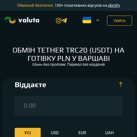
Обмінюй безпечно.
150+ позитивних відгуків на
obmify
Увійти
ОБМІН TETHER TRC20 (USDT) НА
ГОТІВКУ PLN У ВАРШАВІ
Oбмін
без проблем. Переказ без кордонів
Віддаєте
УСІ
USD
EUR
UAH