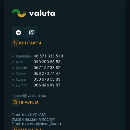
КОНТАКТИ
48 571 333 510
м. Варшава
099 200 83 53
м. Київ
067 157 38 82
м. Харків
068 273 74 47
м. Львів
050 678 53 83
м. Одеса
066 446 99 87
м. Дніпро
support@valuta.in.ua
ПРАВИЛА
Політика KYC/AML
Умови надання послуг
Політика конфіденційності